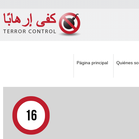
Skip 
main
cont
Página principal
Quiénes s
16