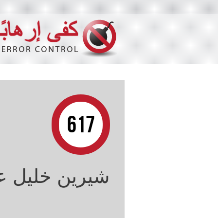
617
شيرين خليل ع