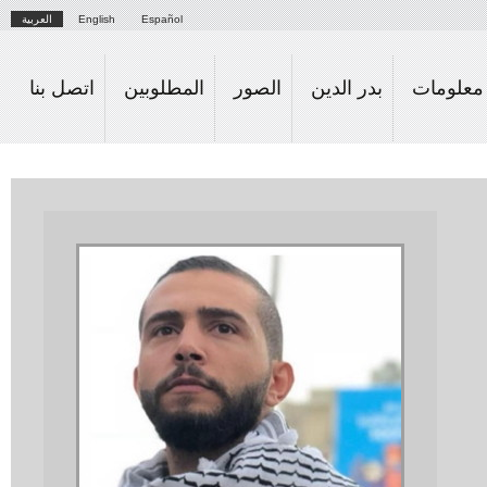
Skip to
Español
English
العربية
main
content
علومات
بدر الدين
الصور
المطلوبين
اتصل بنا