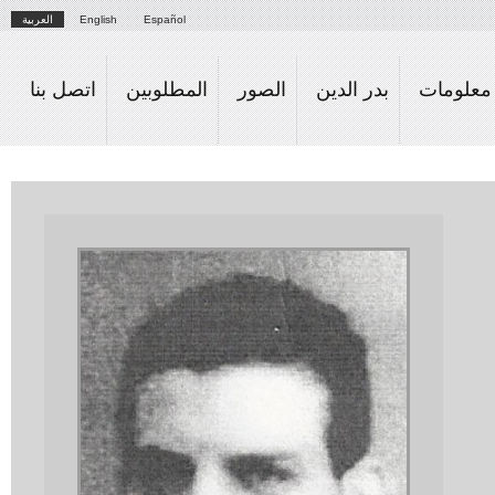
Skip to
Español
English
العربية
main
content
علومات
بدر الدين
الصور
المطلوبين
اتصل بنا