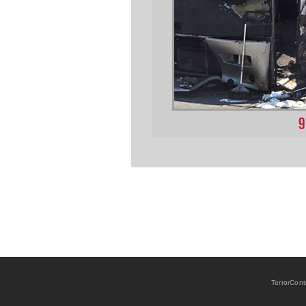
9
TerrorCont