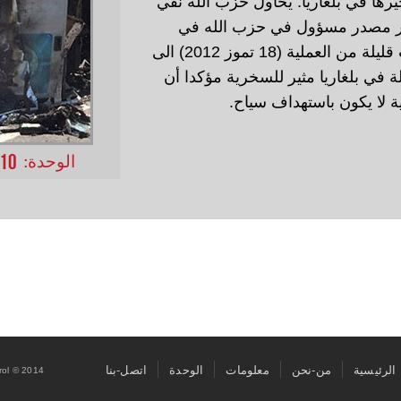
يرها في بلغاريا. يحاول حزب الله نفي
ار مصدر مسؤول في حزب الله في
حديث لقناة الميادين بعد ساعات قليلة من العملية (18 تموز 2012) الى
لة في بلغاريا مثير للسخرية مؤكدا أن
ة لا يكون باستهداف سياح.
10
الوحدة:
الرئيسية
من-نحن
معلومات
الوحدة
اتصل-بنا
rol © 2014